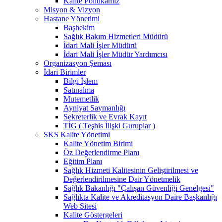
Kalite Politikamız
Misyon & Vizyon
Hastane Yönetimi
Başhekim
Sağlık Bakım Hizmetleri Müdürü
İdari Mali İşler Müdürü
İdari Mali İşler Müdür Yardımcısı
Organizasyon Şeması
İdari Birimler
Bilgi İşlem
Satınalma
Mutemetlik
Ayniyat Saymanlığı
Sekreterlik ve Evrak Kayıt
TİG ( Teşhis İlişki Guruplar )
SKS Kalite Yönetimi
Kalite Yönetim Birimi
Öz Değerlendirme Planı
Eğitim Planı
Sağlık Hizmeti Kalitesinin Geliştirilmesi ve
Değerlendirilmesine Dair Yönetmelik
Sağlık Bakanlığı "Çalışan Güvenliği Genelgesi"
Sağlıkta Kalite ve Akreditasyon Daire Başkanlığı
Web Sitesi
Kalite Göstergeleri