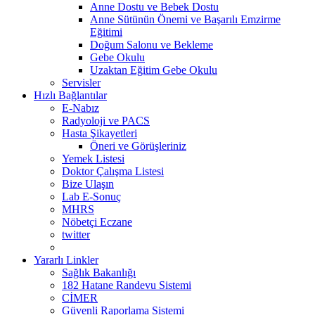
Anne Dostu ve Bebek Dostu
Anne Sütünün Önemi ve Başarılı Emzirme
Eğitimi
Doğum Salonu ve Bekleme
Gebe Okulu
Uzaktan Eğitim Gebe Okulu
Servisler
Hızlı Bağlantılar
E-Nabız
Radyoloji ve PACS
Hasta Şikayetleri
Öneri ve Görüşleriniz
Yemek Listesi
Doktor Çalışma Listesi
Bize Ulaşın
Lab E-Sonuç
MHRS
Nöbetçi Eczane
twitter
Yararlı Linkler
Sağlık Bakanlığı
182 Hatane Randevu Sistemi
CİMER
Güvenli Raporlama Sistemi