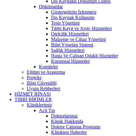
Dış Kaynaklı Döküman Listesi
Dökümanlar
Göstergelerin İzlenmesi
Dış Kaynak Kullanımı
Tesis Yönetimi
Tıbbi Kayıt ve Arşiv Hizmetleri
Otelcilik Hizmetleri
Malzeme ve Cihaz Yönetimi
Bilgi Yönetim Sistemi
Sağlık Hizmetleri
Hasta Ve Çalışan Odaklı Hizmetler
Kurumsal Hizmetler
Komiteler
Eğitim ve Araştırma
Projeler
Bilgi Güvenliği
Uyum Rehberleri
HİZMET BİNASI
TIBBİ BİRİMLER
Kliniklerimiz
Acil Tıp
Doktorlarımız
Klinik Hakkında
Doktor Çalışma Programı
Klinikten Haberler