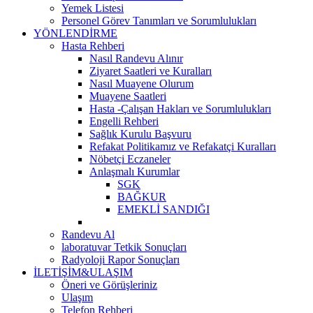
Yemek Listesi
Personel Görev Tanımları ve Sorumlulukları
YÖNLENDİRME
Hasta Rehberi
Nasıl Randevu Alınır
Ziyaret Saatleri ve Kuralları
Nasıl Muayene Olurum
Muayene Saatleri
Hasta -Çalışan Hakları ve Sorumlulukları
Engelli Rehberi
Sağlık Kurulu Başvuru
Refakat Politikamız ve Refakatçi Kuralları
Nöbetçi Eczaneler
Anlaşmalı Kurumlar
SGK
BAĞKUR
EMEKLİ SANDIĞI
Randevu Al
laboratuvar Tetkik Sonuçları
Radyoloji Rapor Sonuçları
İLETİŞİM&ULAŞIM
Öneri ve Görüşleriniz
Ulaşım
Telefon Rehberi