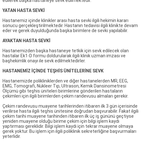
edilerek başka hastaneye sevk edilmektedir.
YATAN HASTA SEVKİ
Hastanemiz içinde klinikler arası hasta sevki ilgili hekimin kararı
sonucu gerçekleştirilmektedir. Hastanın tedavisi ilgili klinikte devam
eder ve gerek duyulduğunda başka birimlere de sevki yapılabilir.
AYAKTAN HASTA SEVKİ
Hastanemizden başka hastaneye tetkik için sevk edilecek olan
hastalar Ek1-D formu doldurularak ilgili klinik uzman imzası ve
başhekimlik onayı ile sevk edilmektedirler.
HASTANEMİZ İÇİNDE TEŞHİS ÜNİTELERİNE SEVK
Hastanemizde polikliniklerden ve diğer hastanelerden MR, EEG,
EMG, Tomografi, Nükleer Tıp, Ultrason, Kemik Dansinometresi
Ölçümü gibi teşhis üniteleri birimlerine gönderilen hastaların
çekimleri için ilgili birimlerden çekim randevusu almaları gerekir.
Çekim randevusu muayene tarihlerinden itibaren ilk 3 gün içerisinde
verilirse hasta ilgili teşhis ünitesine doğrudan başvurabilir. Fakat ilgili
çekim tarihi muayene tarihinden itibaren ilk üç iş gününü geçtiyse
yeniden muayene olduğu birime çekim için bilgi işlem kaydı
yaptırması gereklidir. Bilgi işlem kaydı için tekrar muayene olmaya
gerek yoktur. Bu işlem için ilgili poliklinik sekreterliğine başvurmaları
yeterlidir.