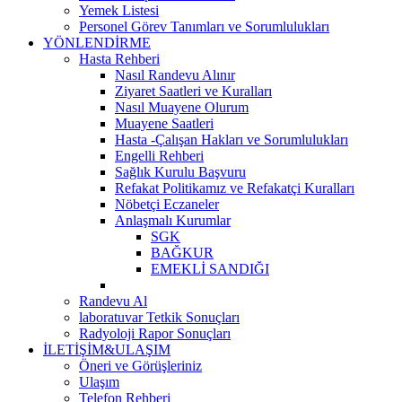
Yemek Listesi
Personel Görev Tanımları ve Sorumlulukları
YÖNLENDİRME
Hasta Rehberi
Nasıl Randevu Alınır
Ziyaret Saatleri ve Kuralları
Nasıl Muayene Olurum
Muayene Saatleri
Hasta -Çalışan Hakları ve Sorumlulukları
Engelli Rehberi
Sağlık Kurulu Başvuru
Refakat Politikamız ve Refakatçi Kuralları
Nöbetçi Eczaneler
Anlaşmalı Kurumlar
SGK
BAĞKUR
EMEKLİ SANDIĞI
Randevu Al
laboratuvar Tetkik Sonuçları
Radyoloji Rapor Sonuçları
İLETİŞİM&ULAŞIM
Öneri ve Görüşleriniz
Ulaşım
Telefon Rehberi