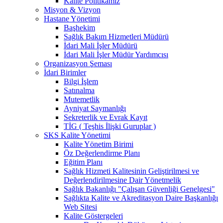
Kalite Politikamız
Misyon & Vizyon
Hastane Yönetimi
Başhekim
Sağlık Bakım Hizmetleri Müdürü
İdari Mali İşler Müdürü
İdari Mali İşler Müdür Yardımcısı
Organizasyon Şeması
İdari Birimler
Bilgi İşlem
Satınalma
Mutemetlik
Ayniyat Saymanlığı
Sekreterlik ve Evrak Kayıt
TİG ( Teşhis İlişki Guruplar )
SKS Kalite Yönetimi
Kalite Yönetim Birimi
Öz Değerlendirme Planı
Eğitim Planı
Sağlık Hizmeti Kalitesinin Geliştirilmesi ve
Değerlendirilmesine Dair Yönetmelik
Sağlık Bakanlığı "Çalışan Güvenliği Genelgesi"
Sağlıkta Kalite ve Akreditasyon Daire Başkanlığı
Web Sitesi
Kalite Göstergeleri