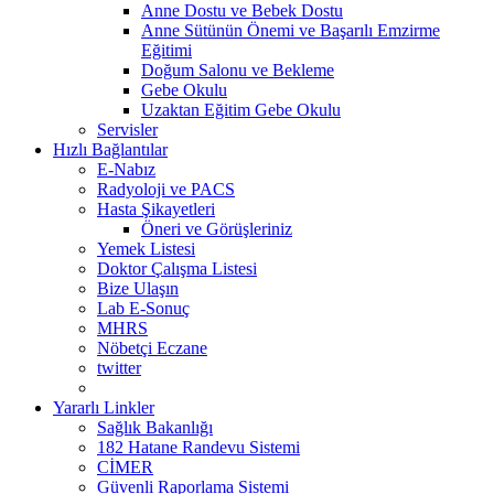
Anne Dostu ve Bebek Dostu
Anne Sütünün Önemi ve Başarılı Emzirme
Eğitimi
Doğum Salonu ve Bekleme
Gebe Okulu
Uzaktan Eğitim Gebe Okulu
Servisler
Hızlı Bağlantılar
E-Nabız
Radyoloji ve PACS
Hasta Şikayetleri
Öneri ve Görüşleriniz
Yemek Listesi
Doktor Çalışma Listesi
Bize Ulaşın
Lab E-Sonuç
MHRS
Nöbetçi Eczane
twitter
Yararlı Linkler
Sağlık Bakanlığı
182 Hatane Randevu Sistemi
CİMER
Güvenli Raporlama Sistemi