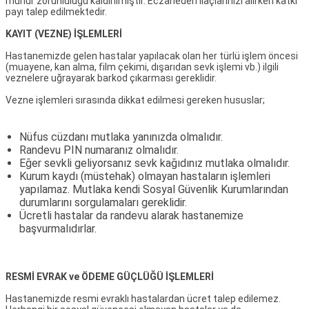
mühür zorunluluğu kaldırılmıştır. Eczaneden ilaçlarınızı alırken katkı
payı talep edilmektedir.
KAYIT (VEZNE) İŞLEMLERİ
Hastanemizde gelen hastalar yapılacak olan her türlü işlem öncesi
(muayene, kan alma, film çekimi, dışarıdan sevk işlemi vb.) ilgili
veznelere uğrayarak barkod çıkarması gereklidir.
Vezne işlemleri sırasında dikkat edilmesi gereken hususlar;
Nüfus cüzdanı mutlaka yanınızda olmalıdır.
Randevu PIN numaranız olmalıdır.
Eğer sevkli geliyorsanız sevk kağıdınız mutlaka olmalıdır.
Kurum kaydı (müstehak) olmayan hastaların işlemleri
yapılamaz. Mutlaka kendi Sosyal Güvenlik Kurumlarından
durumlarını sorgulamaları gereklidir.
Ücretli hastalar da randevu alarak hastanemize
başvurmalıdırlar.
RESMİ EVRAK ve ÖDEME GÜÇLÜĞÜ İŞLEMLERİ
Hastanemizde resmi evraklı hastalardan ücret talep edilemez.