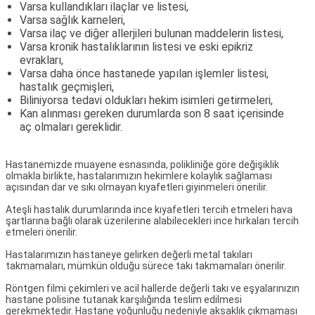
Varsa kullandıkları ilaçlar ve listesi,
Varsa sağlık karneleri,
Varsa ilaç ve diğer allerjileri bulunan maddelerin listesi,
Varsa kronik hastalıklarının listesi ve eski epikriz
evrakları,
Varsa daha önce hastanede yapılan işlemler listesi,
hastalık geçmişleri,
Biliniyorsa tedavi oldukları hekim isimleri getirmeleri,
Kan alınması gereken durumlarda son 8 saat içerisinde
aç olmaları gereklidir.
Hastanemizde muayene esnasında, polikliniğe göre değişiklik
olmakla birlikte, hastalarımızın hekimlere kolaylık sağlaması
açısından dar ve sıkı olmayan kıyafetleri giyinmeleri önerilir.
Ateşli hastalık durumlarında ince kıyafetleri tercih etmeleri hava
şartlarına bağlı olarak üzerilerine alabilecekleri ince hırkaları tercih
etmeleri önerilir.
Hastalarımızın hastaneye gelirken değerli metal takıları
takmamaları, mümkün olduğu sürece takı takmamaları önerilir.
Röntgen filmi çekimleri ve acil hallerde değerli takı ve eşyalarınızın
hastane polisine tutanak karşılığında teslim edilmesi
gerekmektedir. Hastane yoğunluğu nedeniyle aksaklık çıkmaması