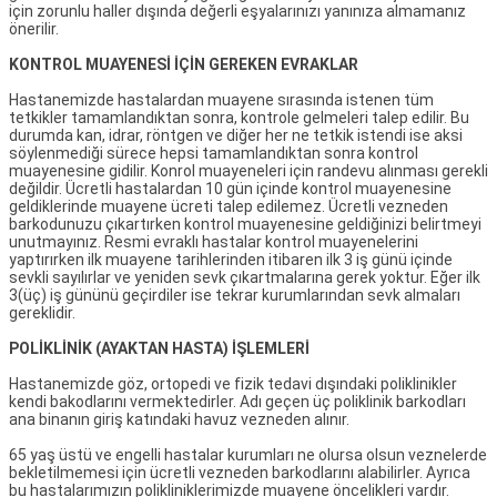
için zorunlu haller dışında değerli eşyalarınızı yanınıza almamanız
önerilir.
KONTROL MUAYENESİ İÇİN GEREKEN EVRAKLAR
Hastanemizde hastalardan muayene sırasında istenen tüm
tetkikler tamamlandıktan sonra, kontrole gelmeleri talep edilir. Bu
durumda kan, idrar, röntgen ve diğer her ne tetkik istendi ise aksi
söylenmediği sürece hepsi tamamlandıktan sonra kontrol
muayenesine gidilir. Konrol muayeneleri için randevu alınması gerekli
değildir. Ücretli hastalardan 10 gün içinde kontrol muayenesine
geldiklerinde muayene ücreti talep edilemez. Ücretli vezneden
barkodunuzu çıkartırken kontrol muayenesine geldiğinizi belirtmeyi
unutmayınız. Resmi evraklı hastalar kontrol muayenelerini
yaptırırken ilk muayene tarihlerinden itibaren ilk 3 iş günü içinde
sevkli sayılırlar ve yeniden sevk çıkartmalarına gerek yoktur. Eğer ilk
3(üç) iş gününü geçirdiler ise tekrar kurumlarından sevk almaları
gereklidir.
POLİKLİNİK (AYAKTAN HASTA) İŞLEMLERİ
Hastanemizde göz, ortopedi ve fizik tedavi dışındaki poliklinikler
kendi bakodlarını vermektedirler. Adı geçen üç poliklinik barkodları
ana binanın giriş katındaki havuz vezneden alınır.
65 yaş üstü ve engelli hastalar kurumları ne olursa olsun veznelerde
bekletilmemesi için ücretli vezneden barkodlarını alabilirler. Ayrıca
bu hastalarımızın polikliniklerimizde muayene öncelikleri vardır.