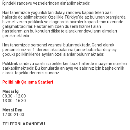
içindeki randevu veznelerinden alınabilmektedir.
Hastanemizde yoğunluktan dolayı randevu kapasiteleri bazı
hallerde dolabilmektedir. Özellikle Türkiye'de az bulunan branşlarda
hizmet veren poliklinik ve diagnostik birimler kapasitenin üzerinde
çalışmaktadırlar. Hastanemizden düzenli hizmet alan
hastalarımızın bu konuları dikkate alarak randevularını almaları
gerekmektedir.
Hastanemizde personel veznesi bulunmaktadır. Genel olarak
personelimiz ve 1. derece akrabalarına (anne-baba-kardeş-eş-
çocuk) polikliniklerde ayrılan özel alanlar bulunmaktadır.
Poliklinik randevu saatinizi beklerken bazı hallerde muayene süreleri
sarkabilmektedir. Bu konularda anlayış ve sabrınız için başhekimlik
olarak teşekkürlerimizi sunarız.
Poliklinik Çalışma Saatleri
Mesai İçi
08.30 - 12.00
13.00 - 16.30
Mesai Dışı
17:00-21:00
TELEFONLA RANDEVU