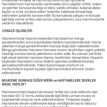
onaylatılan evraklar ile hasta hastanemizden gönderilir.
Hastalarımızın hastaneden ayrılmadan önce yapılan tetkik, tedevi
ve işlemler konusunda bilgi ve bilinç sahibi olmaları, kullanacakları
ilaçlar ve evde sürdürecekleri tedeviler hakkında detaylı bilgi
edinmeleri şiddetle tavsiye edilir. Bu konularda çalışan ve konuyla
ilgili bilgi verme yetkisi olan bütün çalışanlarımız size memnuniyetle
yardımcı olacaklardır.
CENAZE İŞLEMLERİ
Hastanemizde hayatını kaybeden hastalarımız morga
gönderilmeden önce bulundukları klinikte hazırlanmaktadır. Hasta
yakınları morga gönderilmeden hastayı doğrudan nakledemezler.
Morga gönderilen hastanın hastane imamı tarafından uygun şekilde
hazırlığı sonrası hasta yakınlarına teslim edilir. Bu zaman zarfında
ilgili yasal işlemler hastane idaresi tarafından tamamlanır. Hayatını
kaybeden hastaların nüfus bildirim işlemleri poliklinik katında
gerçekleştirilmektedir. Yakını bulunmayan merhum ve
merhumelerin kişisel eşyaları ilgili hasta kabul birimine teslim
edilmektedir.
MUAYENE SONRASI DİĞER BİRİM ve HASTANELERE SEVKLER
NASIL YAPILIR?
Hastanemizden başka hastaneye tetkik için sevk edilecek olan
hastalar Ek1-D formu doldurularak ilgili klinik uzman imzası ve
başhekimlik onayı ile sevk edilmektedirler. Tedavinin başka
hastanede devam edilmesine karar verildiğinde hasta taburcu