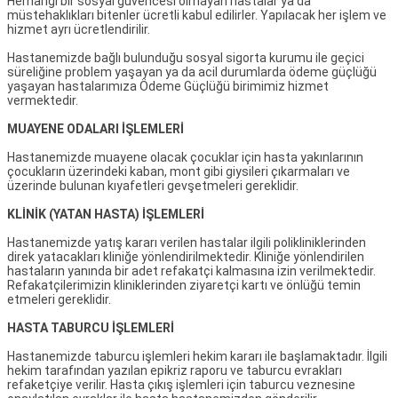
Herhangi bir sosyal güvencesi olmayan hastalar ya da
müstehaklıkları bitenler ücretli kabul edilirler. Yapılacak her işlem ve
hizmet ayrı ücretlendirilir.
Hastanemizde bağlı bulunduğu sosyal sigorta kurumu ile geçici
süreliğine problem yaşayan ya da acil durumlarda ödeme güçlüğü
yaşayan hastalarımıza Ödeme Güçlüğü birimimiz hizmet
vermektedir.
MUAYENE ODALARI İŞLEMLERİ
Hastanemizde muayene olacak çocuklar için hasta yakınlarının
çocukların üzerindeki kaban, mont gibi giysileri çıkarmaları ve
üzerinde bulunan kıyafetleri gevşetmeleri gereklidir.
KLİNİK (YATAN HASTA) İŞLEMLERİ
Hastanemizde yatış kararı verilen hastalar ilgili polikliniklerinden
direk yatacakları kliniğe yönlendirilmektedir. Kliniğe yönlendirilen
hastaların yanında bir adet refakatçi kalmasına izin verilmektedir.
Refakatçilerimizin kliniklerinden ziyaretçi kartı ve önlüğü temin
etmeleri gereklidir.
HASTA TABURCU İŞLEMLERİ
Hastanemizde taburcu işlemleri hekim kararı ile başlamaktadır. İlgili
hekim tarafından yazılan epikriz raporu ve taburcu evrakları
refaketçiye verilir. Hasta çıkış işlemleri için taburcu veznesine