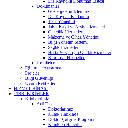
Dış Kaynaklı Döküman Listesi
Dökümanlar
Göstergelerin İzlenmesi
Dış Kaynak Kullanımı
Tesis Yönetimi
Tıbbi Kayıt ve Arşiv Hizmetleri
Otelcilik Hizmetleri
Malzeme ve Cihaz Yönetimi
Bilgi Yönetim Sistemi
Sağlık Hizmetleri
Hasta Ve Çalışan Odaklı Hizmetler
Kurumsal Hizmetler
Komiteler
Eğitim ve Araştırma
Projeler
Bilgi Güvenliği
Uyum Rehberleri
HİZMET BİNASI
TIBBİ BİRİMLER
Kliniklerimiz
Acil Tıp
Doktorlarımız
Klinik Hakkında
Doktor Çalışma Programı
Klinikten Haberler