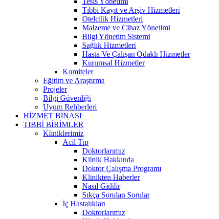
Tesis Yönetimi
Tıbbi Kayıt ve Arşiv Hizmetleri
Otelcilik Hizmetleri
Malzeme ve Cihaz Yönetimi
Bilgi Yönetim Sistemi
Sağlık Hizmetleri
Hasta Ve Çalışan Odaklı Hizmetler
Kurumsal Hizmetler
Komiteler
Eğitim ve Araştırma
Projeler
Bilgi Güvenliği
Uyum Rehberleri
HİZMET BİNASI
TIBBİ BİRİMLER
Kliniklerimiz
Acil Tıp
Doktorlarımız
Klinik Hakkında
Doktor Çalışma Programı
Klinikten Haberler
Nasıl Gidilir
Sıkça Sorulan Sorular
İç Hastalıkları
Doktorlarımız