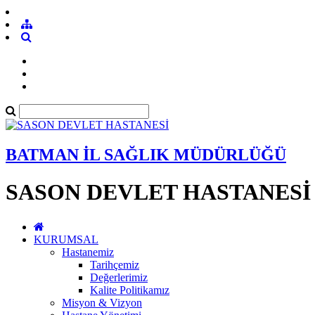
BATMAN İL SAĞLIK MÜDÜRLÜĞÜ
SASON DEVLET HASTANESİ
KURUMSAL
Hastanemiz
Tarihçemiz
Değerlerimiz
Kalite Politikamız
Misyon & Vizyon