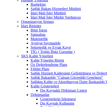
Hastane Yönetimi
Başhekim
Sağlık Bakım Hizmetleri Müdürü
İdari Mali İşler Müdürü
İdari Mali İşler Müdür Yardımcısı
Organizasyon Şeması
İdari Birimler
Bilgi İşlem
Satınalma
Mutemetlik
Ayniyat Saymanlığı
Sekreterlik ve Evrak Kayıt
TİG ( Teşhis İlişki Guruplar )
SKS Kalite Yönetimi
Kalite Yönetim Birimi
Öz Değerlendirme Planı
Eğitim Planı
Sağlık Hizmeti Kalitesinin Geliştirilmesi ve Değer
Sağlık Bakanlığı "Çalışan Güvenliği Genelgesi"
Sağlıkta Kalite ve Akreditasyon Daire Başkanlığı 
Kalite Göstergeleri
Dış Kaynaklı Döküman Listesi
Dökümanlar
Göstergelerin İzlenmesi
Dış Kaynak Kullanımı