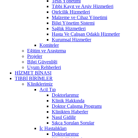
Tesis Yönetimi
Tıbbi Kayıt ve Arşiv Hizmetleri
Otelcilik Hizmetleri
Malzeme ve Cihaz Yönetimi
Bilgi Yönetim Sistemi
Sağlık Hizmetleri
Hasta Ve Çalışan Odaklı Hizmetler
Kurumsal Hizmetler
Komiteler
Eğitim ve Araştırma
Projeler
Bilgi Güvenliği
Uyum Rehberleri
HİZMET BİNASI
TIBBİ BİRİMLER
Kliniklerimiz
Acil Tıp
Doktorlarımız
Klinik Hakkında
Doktor Çalışma Programı
Klinikten Haberler
Nasıl Gidilir
Sıkça Sorulan Sorular
İç Hastalıkları
Doktorlarımız