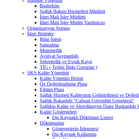
Hastane Yönetimi
Başhekim
Sağlık Bakım Hizmetleri Müdürü
İdari Mali İşler Müdürü
İdari Mali İşler Müdür Yardımcısı
Organizasyon Şeması
İdari Birimler
Bilgi İşlem
Satınalma
Mutemetlik
Ayniyat Saymanlığı
Sekreterlik ve Evrak Kayıt
TİG ( Teşhis İlişki Guruplar )
SKS Kalite Yönetimi
Kalite Yönetim Birimi
Öz Değerlendirme Planı
Eğitim Planı
Sağlık Hizmeti Kalitesinin Geliştirilmesi ve Değer
Sağlık Bakanlığı "Çalışan Güvenliği Genelgesi"
Sağlıkta Kalite ve Akreditasyon Daire Başkanlığı 
Kalite Göstergeleri
Dış Kaynaklı Döküman Listesi
Dökümanlar
Göstergelerin İzlenmesi
Dış Kaynak Kullanımı