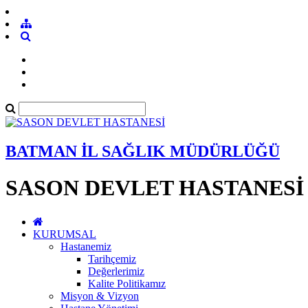
BATMAN İL SAĞLIK MÜDÜRLÜĞÜ
SASON DEVLET HASTANESİ
KURUMSAL
Hastanemiz
Tarihçemiz
Değerlerimiz
Kalite Politikamız
Misyon & Vizyon