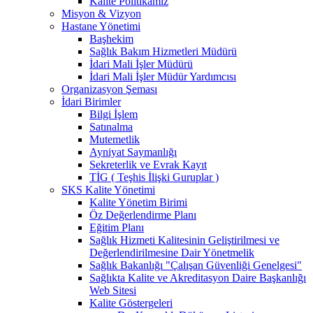
Kalite Politikamız
Misyon & Vizyon
Hastane Yönetimi
Başhekim
Sağlık Bakım Hizmetleri Müdürü
İdari Mali İşler Müdürü
İdari Mali İşler Müdür Yardımcısı
Organizasyon Şeması
İdari Birimler
Bilgi İşlem
Satınalma
Mutemetlik
Ayniyat Saymanlığı
Sekreterlik ve Evrak Kayıt
TİG ( Teşhis İlişki Guruplar )
SKS Kalite Yönetimi
Kalite Yönetim Birimi
Öz Değerlendirme Planı
Eğitim Planı
Sağlık Hizmeti Kalitesinin Geliştirilmesi ve
Değerlendirilmesine Dair Yönetmelik
Sağlık Bakanlığı "Çalışan Güvenliği Genelgesi"
Sağlıkta Kalite ve Akreditasyon Daire Başkanlığı
Web Sitesi
Kalite Göstergeleri