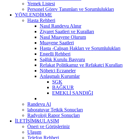
Yemek Listesi
Personel Görev Tanımları ve Sorumlulukları
YÖNLENDİRME
Hasta Rehberi
Nasıl Randevu Alınır
Ziyaret Saatleri ve Kuralları
Nasıl Muayene Olurum
Muayene Saatleri
Hasta -Çalışan Hakları ve Sorumlulukları
Engelli Rehberi
Sağlık Kurulu Başvuru
Refakat Politikamız ve Refakatçi Kuralları
Nöbetçi Eczaneler
Anlaşmalı Kurumlar
SGK
BAĞKUR
EMEKLİ SANDIĞI
Randevu Al
laboratuvar Tetkik Sonuçları
Radyoloji Rapor Sonuçları
İLETİŞİM&ULAŞIM
Öneri ve Görüşleriniz
Ulaşım
Telefon Rehberi