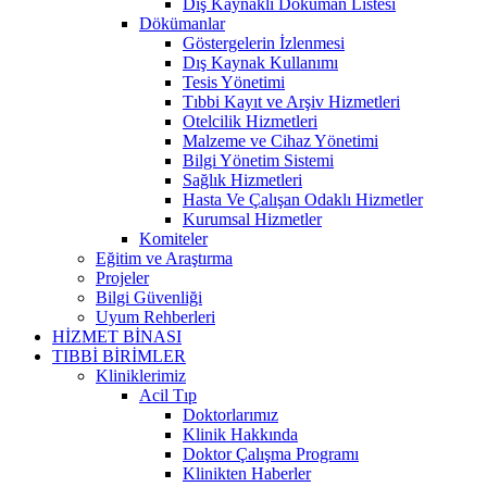
Dış Kaynaklı Döküman Listesi
Dökümanlar
Göstergelerin İzlenmesi
Dış Kaynak Kullanımı
Tesis Yönetimi
Tıbbi Kayıt ve Arşiv Hizmetleri
Otelcilik Hizmetleri
Malzeme ve Cihaz Yönetimi
Bilgi Yönetim Sistemi
Sağlık Hizmetleri
Hasta Ve Çalışan Odaklı Hizmetler
Kurumsal Hizmetler
Komiteler
Eğitim ve Araştırma
Projeler
Bilgi Güvenliği
Uyum Rehberleri
HİZMET BİNASI
TIBBİ BİRİMLER
Kliniklerimiz
Acil Tıp
Doktorlarımız
Klinik Hakkında
Doktor Çalışma Programı
Klinikten Haberler