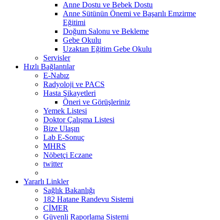
Anne Dostu ve Bebek Dostu
Anne Sütünün Önemi ve Başarılı Emzirme
Eğitimi
Doğum Salonu ve Bekleme
Gebe Okulu
Uzaktan Eğitim Gebe Okulu
Servisler
Hızlı Bağlantılar
E-Nabız
Radyoloji ve PACS
Hasta Şikayetleri
Öneri ve Görüşleriniz
Yemek Listesi
Doktor Çalışma Listesi
Bize Ulaşın
Lab E-Sonuç
MHRS
Nöbetçi Eczane
twitter
Yararlı Linkler
Sağlık Bakanlığı
182 Hatane Randevu Sistemi
CİMER
Güvenli Raporlama Sistemi